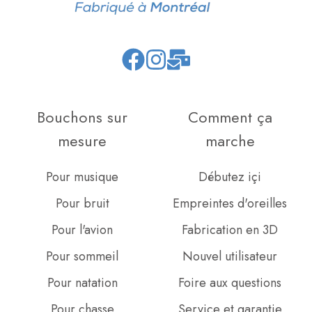
Join
Browse
us
our
on
GitHub
Bouchons sur
Comment ça
Slack
projects
mesure
marche
Pour musique
Débutez içi
Pour bruit
Empreintes d'oreilles
Pour l'avion
Fabrication en 3D
Pour sommeil
Nouvel utilisateur
Pour natation
Foire aux questions
Pour chasse
Service et garantie