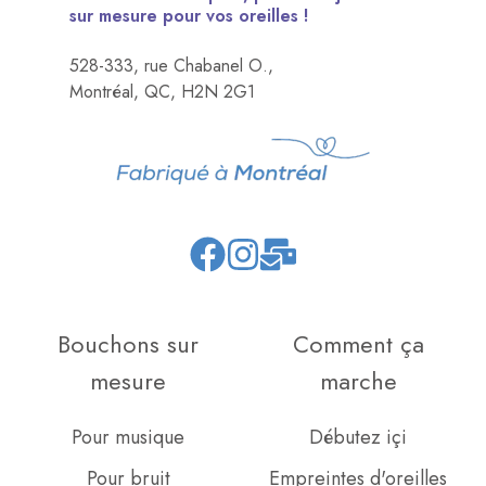
sur mesure pour vos oreilles !
528-333, rue Chabanel O.,
Montréal, QC, H2N 2G1
Join
Browse
us
our
on
GitHub
Bouchons sur
Comment ça
Slack
projects
mesure
marche
Pour musique
Débutez içi
Pour bruit
Empreintes d'oreilles